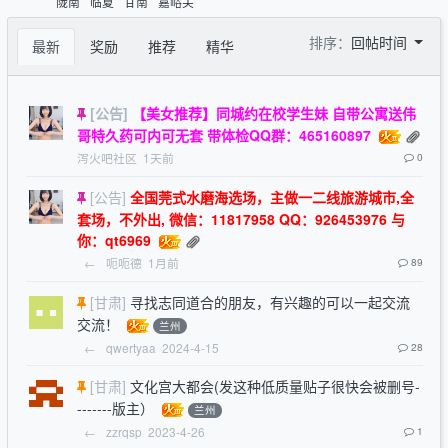
陇南
临夏
甘南
嘉峪关
排序：
回帖时间
最新
奖励
推荐
精华
[公告]
【美女推荐】同城约在校学生妹 自带公寓送伟
哥特久药可内可无套 带体检QQ群：465160897
泻火吧社区
1天前
0
[公告]
全国莞式水磨海选场，主做一二线旅游城市,全
套场，不外出, 微信：11817958 QQ：926453976 与
你：qt6969
←
呃呃德
1月前
89
[甘肃]
寻找志同道合的朋友，有兴趣的可以一起交流
交流！
兰州
←
qwertyaa
2024-4-15
28
[甘肃]
文化宫大都会(发这种低质量贴子很快会被删号-
-------版主）
兰州
←
zzrqsp
2023-4-26
1