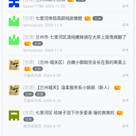
baoer77789
2024-11-23
0
[甘肃]
七里河体验高颜纯欲嫩鲍
兰州
tanhuayuan
2024-11-8
0
[甘肃]
兰州市-七里河区清纯嫩妹骑在大屌上摇曳爽翻了
兰州
tanhuayuan
2024-11-6
0
[甘肃]
（兰州-城关区）白嫩小御姐完全长在我的审美上
兰州
万兽鸡为首
2024-9-25
0
[甘肃]
【兰州城关】温柔服务系小姐姐（新人）
兰州
白银
万兽鸡为首
2024-9-19
0
[甘肃]
七里河区 给妹子流下许多爱液 操的爽爽的
兰州
楼凤收录员
2024-9-19
0