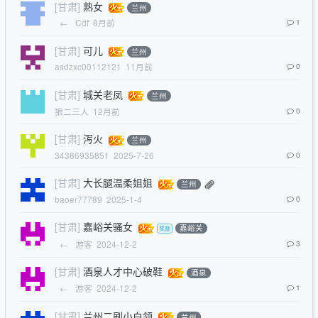
[甘肃]
熟女
兰州
←
Cdf
8月前
1
[甘肃]
可儿
兰州
asdzxc00112121
11月前
0
[甘肃]
城关老凤
兰州
狼二三人
12月前
0
[甘肃]
泻火
兰州
34386935851
2025-7-26
0
[甘肃]
大长腿温柔姐姐
兰州
baoer77789
2025-1-4
0
[甘肃]
嘉峪关骚女
嘉峪关
←
游客
2024-12-2
3
[甘肃]
酒泉人才中心破鞋
酒泉
←
游客
2024-12-2
1
[甘肃]
兰州二刷小白领
兰州