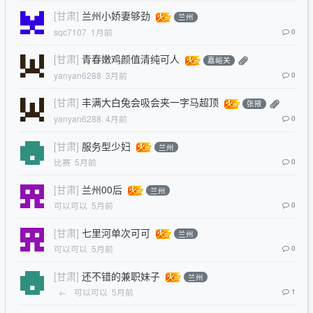
[甘肃]
兰州小娇妻够劲
兰州
sqc7107
1月前
0
[甘肃]
青春嫩鸡颜值清纯可人
嘉峪关
yanyan6288
3月前
0
[甘肃]
丰满大白兔会吸会夹一字马超顶
张掖
yanyan6288
4月前
0
[甘肃]
服务型少妇
兰州
比赛
5月前
0
[甘肃]
兰州00后
兰州
可以可以
5月前
0
[甘肃]
七里河单次可可
兰州
可以可以
5月前
0
[甘肃]
还不错的兼职妹子
兰州
←
可以可以
5月前
1