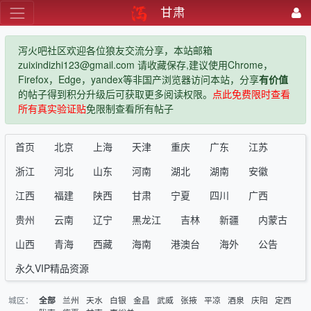
甘肃
泻火吧社区欢迎各位狼友交流分享，本站邮箱
zuixindizhi123@gmail.com 请收藏保存,建议使用Chrome，
Firefox，Edge，yandex等非国产浏览器访问本站，分享
有价值
的帖子得到积分升级后可获取更多阅读权限。
点此免费限时查看
所有真实验证贴
免限制查看所有帖子
首页
北京
上海
天津
重庆
广东
江苏
浙江
河北
山东
河南
湖北
湖南
安徽
江西
福建
陕西
甘肃
宁夏
四川
广西
贵州
云南
辽宁
黑龙江
吉林
新疆
内蒙古
山西
青海
西藏
海南
港澳台
海外
公告
永久VIP精品资源
城区：
兰州
天水
白银
金昌
武威
张掖
平凉
酒泉
庆阳
定西
全部