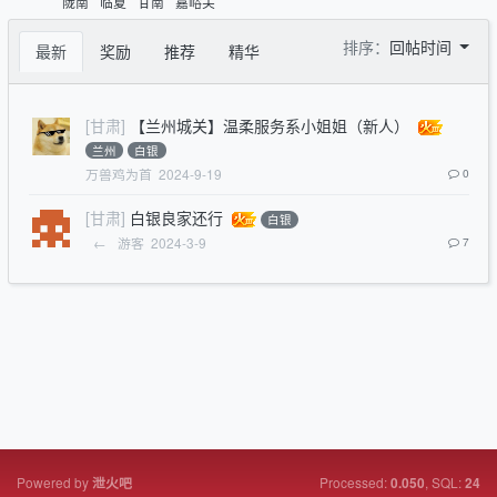
陇南
临夏
甘南
嘉峪关
排序：
回帖时间
最新
奖励
推荐
精华
[甘肃]
【兰州城关】温柔服务系小姐姐（新人）
兰州
白银
万兽鸡为首
2024-9-19
0
[甘肃]
白银良家还行
白银
←
游客
2024-3-9
7
Powered by
Processed:
, SQL:
泄火吧
0.050
24