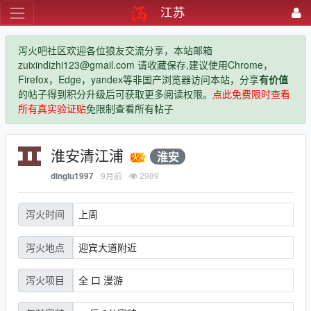
江苏
泻火吧社区欢迎各位狼友交流分享，本站邮箱
zuixindizhi123@gmail.com 请收藏保存,建议使用Chrome，
Firefox，Edge，yandex等非国产浏览器访问本站，分享
有价值
的帖子得到积分升级后可获取更多阅读权限。
点此免费限时查看
所有真实验证贴
免限制查看所有帖子
淮安清江浦
淮安
9月前
2989
dinglu1997
上周
泻火时间
迎宾大道附近
泻火地点
全 口 漫游
泻火项目