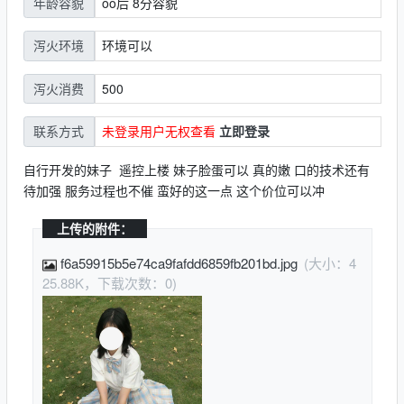
oo后 8分容貌
年龄容貌
环境可以
泻火环境
500
泻火消费
未登录用户无权查看
立即登录
联系方式
自行开发的妹子 遥控上楼 妹子脸蛋可以 真的嫩 口的技术还有
待加强 服务过程也不催 蛮好的这一点 这个价位可以冲
上传的附件：
f6a59915b5e74ca9fafdd6859fb201bd.jpg
(大小：4
25.88K，下载次数：0)