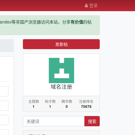
登录
ge，yandex等非国产浏览器访问本站，分享
有价值
的帖
发新帖
域名注册
主题数
帖子数
精华数
注册排名
1
1
0
70676
搜索