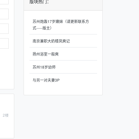
版块热门：
苏州炮轰17岁嫩妹（请更新联系方
式-----版主）
南京兼职大奶楼凤爽记
扬州浴室一般爽
苏州18岁幼师
与另一对夫妻3P
2
楼