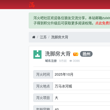
泻火吧社区欢迎各位狼友交流分享，本站邮箱zuixindiz
子得到积分升级后可获取更多阅读权限。
点此免费
江苏
洗脚房大背
洗脚房大背
扬州
9月前
3086
域名注册
2025年10月
泻火时间
万马冰河城
泻火地点
大
泻火项目
40
年龄容貌