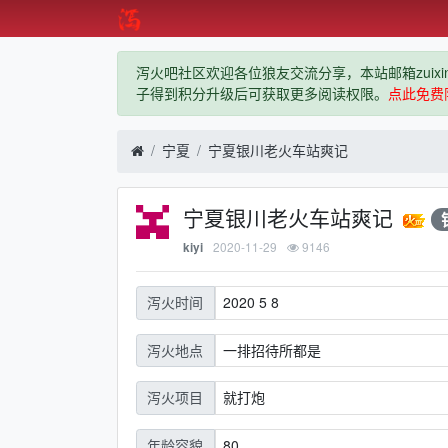
泻火吧社区欢迎各位狼友交流分享，本站邮箱zuixindiz
子得到积分升级后可获取更多阅读权限。
点此免费
宁夏
宁夏银川老火车站爽记
宁夏银川老火车站爽记
2020-11-29
9146
kiyi
2020 5 8
泻火时间
一排招待所都是
泻火地点
就打炮
泻火项目
80
年龄容貌