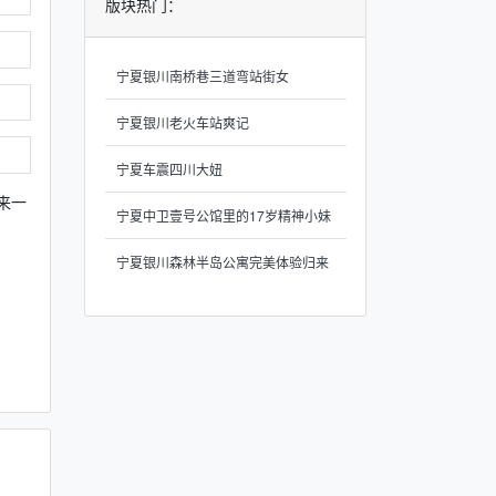
版块热门：
宁夏银川南桥巷三道弯站街女
宁夏银川老火车站爽记
宁夏车震四川大妞
来一
宁夏中卫壹号公馆里的17岁精神小妹
宁夏银川森林半岛公寓完美体验归来