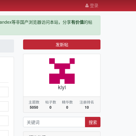
登录
ge，yandex等非国产浏览器访问本站，分享
有价值
的帖
发新帖
kiyi
主题数
帖子数
精华数
注册排名
5050
0
0
10
搜索