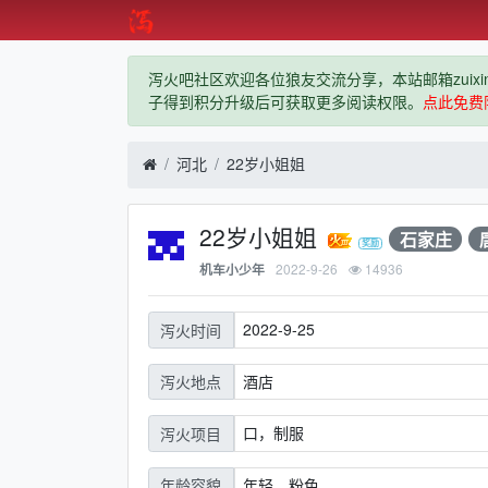
泻火吧社区欢迎各位狼友交流分享，本站邮箱zuixindiz
子得到积分升级后可获取更多阅读权限。
点此免费
河北
22岁小姐姐
22岁小姐姐
石家庄
2022-9-26
14936
机车小少年
2022-9-25
泻火时间
酒店
泻火地点
口，制服
泻火项目
年轻，粉色
年龄容貌