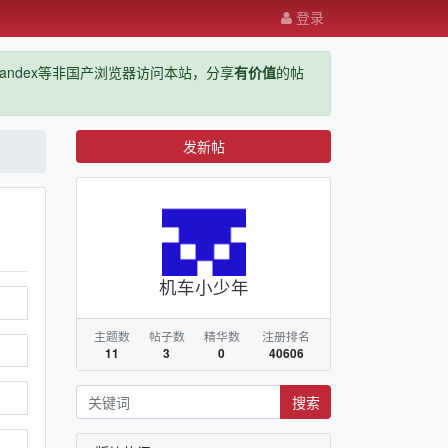
登录
ge，yandex等非国产浏览器访问本站，分享
有价值
的帖
发新帖
机车小少年
主题数
帖子数
精华数
注册排名
11
3
0
40606
搜索