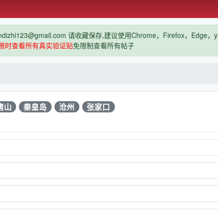
hi123@gmail.com 请收藏保存,建议使用Chrome，Firefox，Ed
限时查看所有真实验证贴
免限制查看所有帖子
唐山
秦皇岛
沧州
张家口