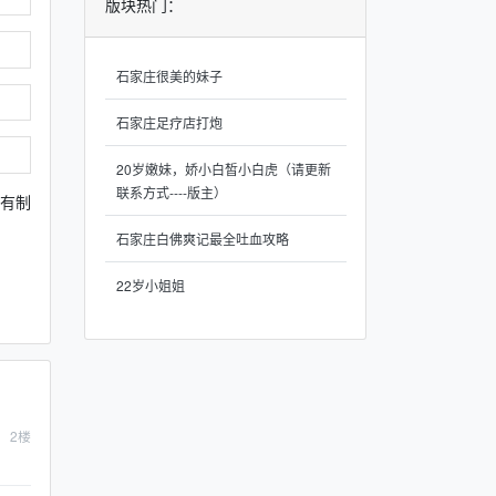
版块热门：
石家庄很美的妹子
石家庄足疗店打炮
20岁嫩妹，娇小白皙小白虎（请更新
联系方式----版主）
还有制
石家庄白佛爽记最全吐血攻略
22岁小姐姐
2
楼